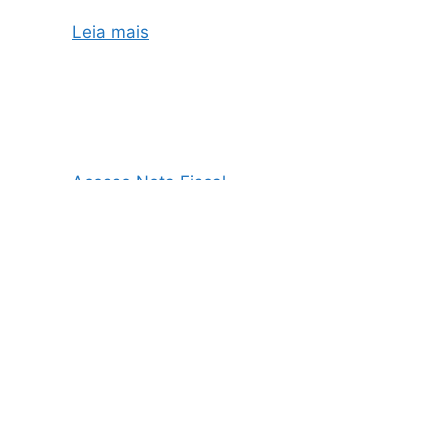
Leia mais
Acesso Nota Fiscal
AO3 Nota Fiscal
Cupom Fiscal e Nota Fiscal
Cupom Fiscal Eletrônico
Danfe Nota Fiscal
Emissão de NF
Emissão de NF MEI
Emissão de NFe
Emissão de Nota Fiscal