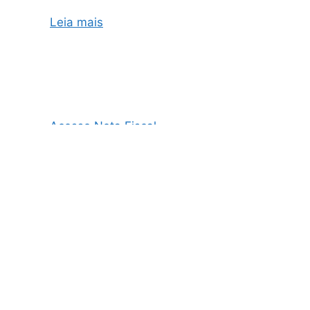
Leia mais
Acesso Nota Fiscal
AO3 Nota Fiscal
Cupom Fiscal e Nota Fiscal
Cupom Fiscal Eletrônico
Danfe Nota Fiscal
Emissão de NF
Emissão de NF MEI
Emissão de NFe
Emissão de Nota Fiscal