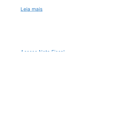
Leia mais
Acesso Nota Fiscal
AO3 Nota Fiscal
Cupom Fiscal e Nota Fiscal
Cupom Fiscal Eletrônico
Danfe Nota Fiscal
Emissão de NF
Emissão de NF MEI
Emissão de NFe
Emissão de Nota Fiscal