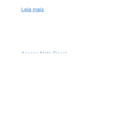
Leia mais
Acesso Nota Fiscal
AO3 Nota Fiscal
Cupom Fiscal e Nota Fiscal
Cupom Fiscal Eletrônico
Danfe Nota Fiscal
Emissão de NF
Emissão de NF MEI
Emissão de NFe
Emissão de Nota Fiscal