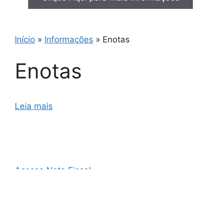
Início
»
Informações
»
Enotas
Enotas
Leia mais
Acesso Nota Fiscal
AO3 Nota Fiscal
Cupom Fiscal e Nota Fiscal
Cupom Fiscal Eletrônico