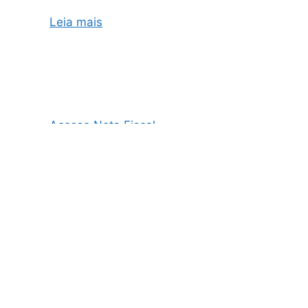
Leia mais
Acesso Nota Fiscal
AO3 Nota Fiscal
Cupom Fiscal e Nota Fiscal
Cupom Fiscal Eletrônico
Danfe Nota Fiscal
Emissão de NF
Emissão de NF MEI
Emissão de NFe
Emissão de Nota Fiscal