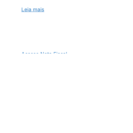
Leia mais
Acesso Nota Fiscal
AO3 Nota Fiscal
Cupom Fiscal e Nota Fiscal
Cupom Fiscal Eletrônico
Danfe Nota Fiscal
Emissão de NF
Emissão de NF MEI
Emissão de NFe
Emissão de Nota Fiscal